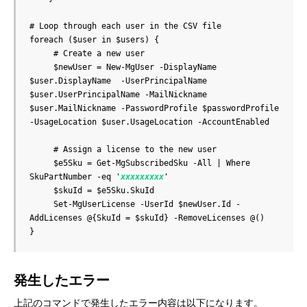
# Loop through each user in the CSV file

foreach ($user in $users) {

     # Create a new user

     $newUser = New-MgUser -DisplayName 
$user.DisplayName  -UserPrincipalName 
$user.UserPrincipalName -MailNickname 
$user.MailNickname -PasswordProfile $passwordProfile 
-UsageLocation $user.UsageLocation -AccountEnabled 

     # Assign a license to the new user

     $e5Sku = Get-MgSubscribedSku -All | Where 
SkuPartNumber -eq '
xxxxxxxxx
'

     $skuId = $e5Sku.SkuId

     Set-MgUserLicense -UserId $newUser.Id -
AddLicenses @{SkuId = $skuId} -RemoveLicenses @()

}
発生したエラー
上記のコマンドで発生したエラー内容は以下になります。