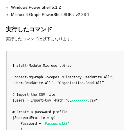
Windows Power Shell 5.1.2
Microsoft Graph PowerShell SDK：v2.26.1
実行したコマンド
実行したコマンドは以下になります。
Install-Module Microsoft.Graph

Connect-MgGraph -Scopes "Directory.ReadWrite.All", 
"User.ReadWrite.All", "Organization.Read.All”

# Import the CSV file

$users = Import-Csv -Path "C:
xxxxxxxx
.csv"

# Create a password profile

$PasswordProfile = @{

    Password = '
Password123
'

    }
