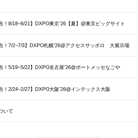
！8/18~8/21】DXPO東京’26【夏】@東京ビッグサイト
！7/2~7/3】DXPO札幌’26@アクセスサッポロ 大展示場
5/19~5/22】DXPO名古屋’26@ポートメッセなごや
2/24~2/27】DXPO大阪’26@インテックス大阪
ついて