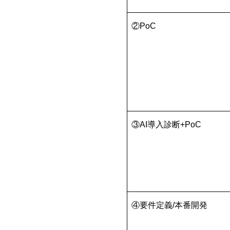
②PoC
③AI導入診断+PoC
④要件定義/本番開発