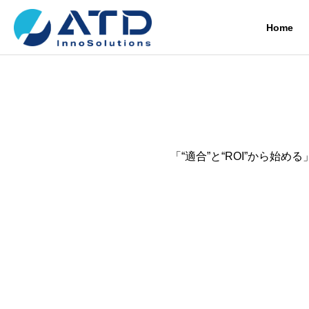
Home
「“適合”と“ROI”から始